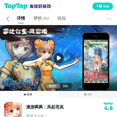
下载 App
详情
评价
论坛
262
宣传片
图集
安卓
iOS
漫游飒飒：风起苍岚
4.6
官方入驻