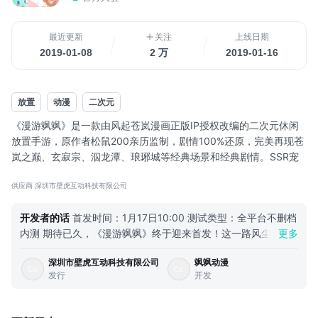
最近更新
关注
上线日期
2019-01-08
2 万
2019-01-16
放置
动漫
二次元
《漫游飒飒》是一款由风起苍岚漫画正版IP授权改编的二次元休闲
放置手游，原作者松鼠200亲历监制，剧情100%还原，完美再现苍
岚之巅、玄寂宗、泅龙潭、琅琊城等经典场景和经典剧情。SSR宠
物随机孵化，熔炼装备得极品神装，个性社交极尽展示个人魅力，
供应商 深圳市壁虎互动科技有限公司
境界、炼丹、种植，超多趣味玩法，角色轻松养成。
======游戏特色=====
开发者的话
首发时间：1月17日10:00 测试类型：全平台不删档
内测 期待已久，《漫游飒飒》终于迎来首发！这一路风尘坎
更多
◆漫画改编 100%剧情再现◆
坷，感谢大家一直不离不弃，风雨之后，彩虹终现，请和我们一
漫画剧情及元素在游戏内完美呈现，给你原汁原味的修仙世界。
深圳市壁虎互动科技有限公司
飒飒动漫
起见证《漫游飒飒》首秀！ 做游戏就像是养孩子，看着她一点
发行
开发
点长大，她的欢笑，她的伤心，全都变成了我们的悲喜，她开心
◆好玩不肝 24小时自动战斗升级◆
时我们就笑，她遇到瓶颈时我们也跟着担心。回首来时路，我们
升级、资源收集什么的统统交给系...
经历了3轮测试，每一轮测试都让我们受益匪浅，《漫游飒飒》