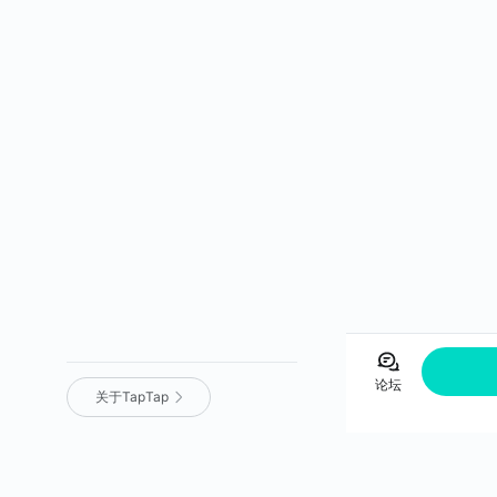
论坛
关于TapTap
营业执照
｜
沪 ICP 备 16012525 号
｜
沪网文（2025）0236-071 号
｜
增值