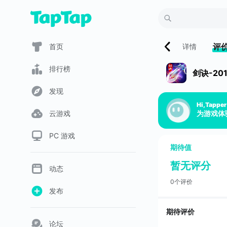
评
首页
详情
排行榜
剑诀-2
发现
Hi,Tapper
云游戏
为游戏体
PC 游戏
期待值
暂无评分
动态
0个评价
发布
期待评价
论坛