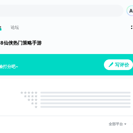
价
论坛
018仙侠热门策略手游
写评价
验打分吧~
全部平台