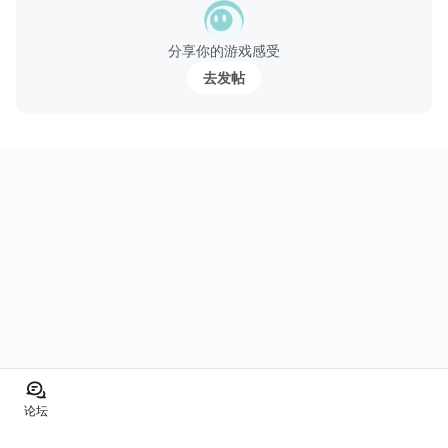
•滑动以匹配3条或更多的鱼。
•收集鱼，打破障碍，完成任务！
分享你的游戏感受
•明智地使用丰富多彩和强大的工具来通过恶魔的任务！
去发帖
•享受故事情节和各种任务！
•尝试在每个任务中获得3颗星！
特征：
•生活在深海中的珍稀鱼类
•超过240个创意任务，...
论坛