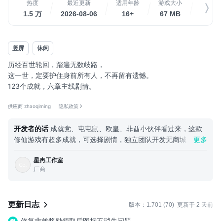
热度
最近更新
适用年龄
游戏大小
关
1.5 万
2026-08-06
16+
67 MB
1.2
竖屏
休闲
历经百世轮回，踏遍无数歧路，
这一世，定要护住身前所有人，不再留有遗憾。
123个成就，六章主线剧情。
之后会持续更新多样化可选择剧情与成就。
供应商 zhaoqiming
隐私政策
开发者的话
成就党、屯屯鼠、欧皇、非酋小伙伴看过来，这款
修仙游戏有超多成就，可选择剧情，独立团队开发无商城无内
更多
购，希望大家喜欢给点建议。
星冉工作室
厂商
更新日志
版本：1.701 (70)
更新于 2 天前