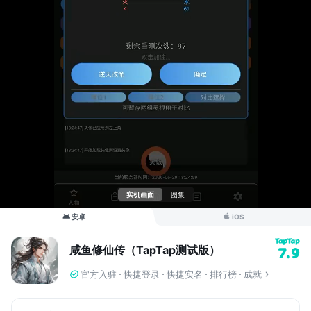
实机画面
图集
安卓
iOS
咸鱼修仙传（TapTap测试版）
7.9
官方入驻
快捷登录
快捷实名
排行榜
成就