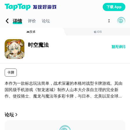
下载 App
详情
评价
论坛
安卓
iOS
时空魔法
卡牌
本作为一款标志玩法简单，战术深邃的本格对战型卡牌游戏。其由
国民级手机游戏《智龙迷城》制作人山本大介亲自主理的完全新
作。使役骑士、魔龙与魔法等多彩卡牌，与日本、北美以至全球玩
家感受对战乐趣。
交互比拼战术，先读对手策略、状大的世界观以及美丽的插图，以
论坛
此构成一款新时代的卡牌游戏。