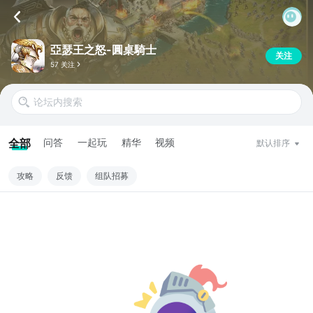
亞瑟王之怒-圓桌騎士
关注
57 关注
全部
问答
一起玩
精华
视频
默认排序
攻略
反馈
组队招募