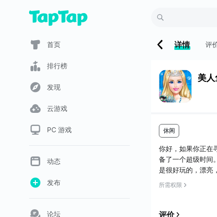
详情
首页
评
排行榜
美人
发现
云游戏
PC 游戏
休闲
你好，如果你正在
备了一个超级时间
动态
是很好玩的，漂亮
为你是适合这个使
发布
所需权限
得不采取双胞胎照
人鱼诞生。它生活
比你能证明你是一个好
论坛
评价