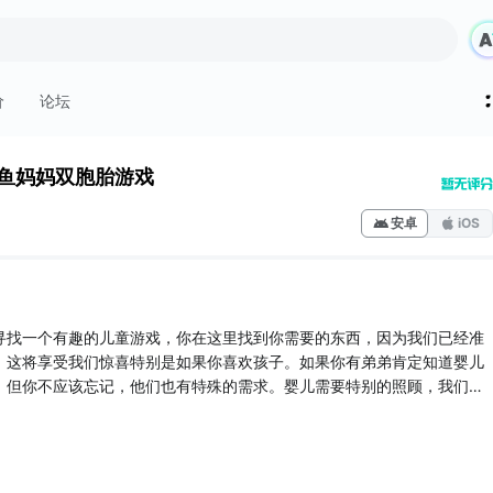
价
论坛
鱼妈妈双胞胎游戏
安卓
iOS
寻找一个有趣的儿童游戏，你在这里找到你需要的东西，因为我们已经准
。这将享受我们惊喜特别是如果你喜欢孩子。如果你有弟弟肯定知道婴儿
，但你不应该忘记，他们也有特殊的需求。婴儿需要特别的照顾，我们认
命。如果你想知道这个任务是什么，你应该知道这是非常美丽，特别将不
顾。这两个小家伙很快就会在海洋的深处，因为他们的母亲是一个美丽的
在海洋的底部。有了这个婴儿护理游戏，你将能够访问一个神奇的土地，
...