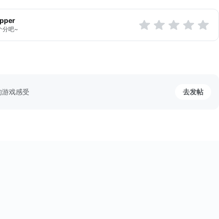
apper
个分吧~
的游戏感受
去发帖