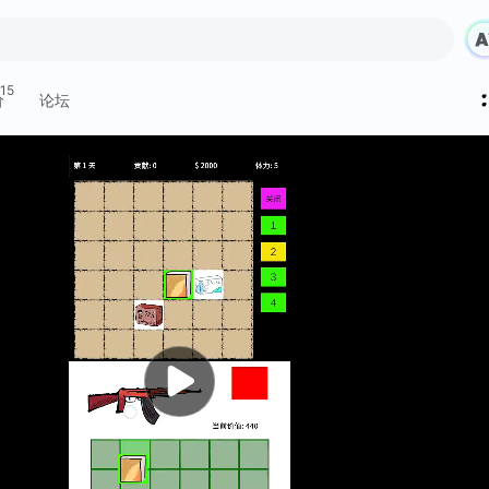
15
价
论坛