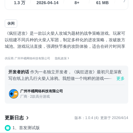
1.3 万
2026-04-14
8+
61 MB
1.2
休闲
《疯狂进攻》是一款以火柴人攻城为题材的战争策略游戏。玩家可
以组建不同兵种的火柴人军团，制定多样化的进攻策略，攻破敌方
城池。游戏玩法直接，强调快节奏的攻防体验，适合在碎片时间享
受简洁而富有策略性的攻城乐趣。
供应商 广州半桶网络科技有限公司
隐私政策
开发者的话
作为一名独立开发者，《疯狂进攻》最初只是深夜
写在纸上的几行火柴人涂鸦。我想做一个纯粹的游戏——没有冗
更多
杂的系统，没有强制性的日常，只有最直接的进攻与征服的快
广州半桶网络科技有限公司
感。 有时候，一个简单的“冲”字背后，也可以有策略的深度。我
厂商 · 2款高分游戏
砍掉了许多看似华丽但冗余的设定（事实是我个人搞不出花里胡
哨的特效），让每一次出兵、每一波冲锋，都回归到最本质的思
考与抉择。 这不仅仅是一款游戏，也是我对“简单乐趣”的一次坚
持。希望你在指挥火柴人冲向城墙的那一刻，也能感受到这份直
更新日志
版本：1.0.4 (4)
更新于 2026/4/14
接的快乐。 感谢试玩，期待在战场相见。
1、首发测试版