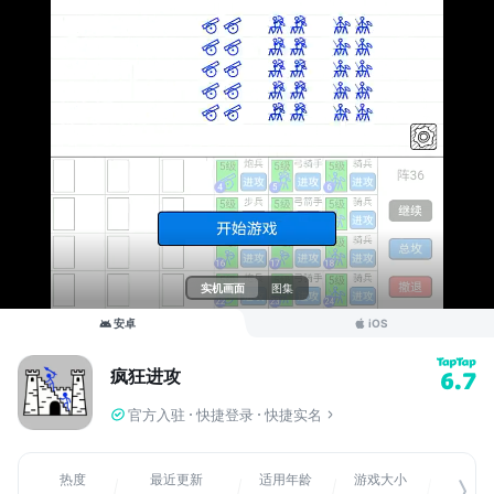
实机画面
图集
安卓
iOS
疯狂进攻
6.7
官方入驻
快捷登录
快捷实名
热度
最近更新
适用年龄
游戏大小
关