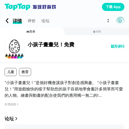
下载 App
详情
评价
论坛
安卓
iOS
小孩子畫畫兒！免費
儿童
教育
“小孩子畫畫兒！”是個好機會讓孩子對創造感興趣。 “小孩子畫畫
兒！”用遊戲愉快的樣子幫助您的孩子容易地學會畫許多簡單而可愛
的人物。繪畫與動畫的配合使我們的應用獨一無二的!
遊戲上可以一步一步地畫還看的人物–蝴蝶、青蛙、小車、刺猬。畫
所需权限
完了以後每個人物或起來！蝴蝶要飛起來、笑起來；刺猬蜷曲成一
團，火箭飛到天空，青蛙可笑地跳來跳去。
论坛
“小孩子畫畫兒！”是個唯一的繪畫遊戲。 ” 是一種獨特的動畫遊戲。
連小孩兒會容易地畫好它可愛的人物！好動的樂曲， 好玩兒的動畫