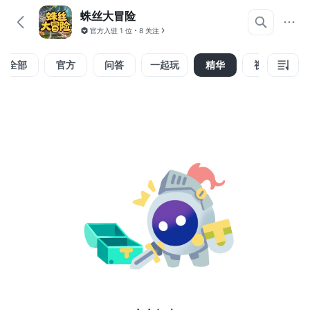
蛛丝大冒险
官方入驻
1 位
8 关注
全部
官方
问答
一起玩
精华
视频
组