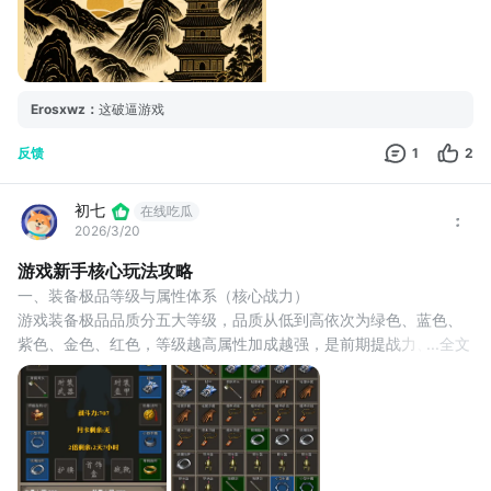
Erosxwz
：
这破逼游戏
反馈
1
2
初七
在线吃瓜
2026/3/20
游戏新手核心玩法攻略
一、装备极品等级与属性体系（核心战力）
游戏装备极品品质分五大等级，品质从低到高依次为绿色、蓝色、
紫色、金色、红色，等级越高属性加成越强，是前期提战力、提刷
...
全文
怪效率的核心，新手捡到装备直接按品质替换，高品级优先穿戴，
无需犹豫。
（一）基础属性加成规则
品质梯度加成固定，提升逻辑清晰，各品级基础属性加成如下：
- 绿色：无额外加成，为初始基础属性值
- 蓝色：基础属性提升10%