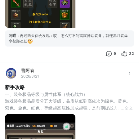
阿瞄
：
再过两天你会发现：哎，怎么打不到雷霆神话装备，就连赤月装爆
率都那么低
9
22
曹阿瞒
2026/3/21
新手攻略
一、装备极品等级与属性体系（核心战力） 
游戏装备极品品质分五大等级，品质从低到高依次为绿色、蓝色、
紫色、金色、红色，等级越高属性加成越强，是前期提战力、提刷
...
全文
怪效率的核心，新手捡到装备直接按品质替换，高品级优先穿戴，
无需犹豫。 
（一）基础属性加成规则 
品质梯度加成固定，提升逻辑清晰，各品级基础属性加成如下： 