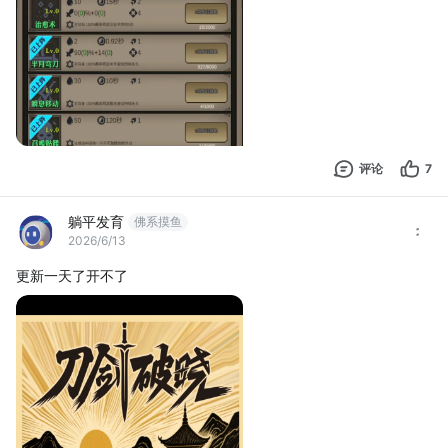
- 绿色：无额外加成，为初始基础属性值 
- 蓝色：基础属性提升10% 
- 紫色：
评论
7
躺平发育
佛系摸鱼
2026/6/13
更新一天了开不了