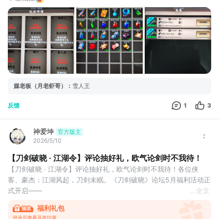
媒老板（月老虾哥）
：
雪人王
反馈
1
3
神爱坤
官方版主
2026/5/10
【刀剑破晓 · 江湖令】评论抽好礼，欧气论剑时不我待！
【刀剑破晓 · 江湖令】评论抽好礼，欧气论剑时不我待！各位侠
客、豪杰：江湖风起，刀剑未眠。《刀剑破晓》论坛5月福利活动正
式开启——
...
全文
无需繁琐任务，在此帖下回复任意内容，即可参与抽奖！
福利礼包
无论你是初入江湖的新秀，还是名震四海的老侠，这一次，欧气说
登录后查看开奖结果