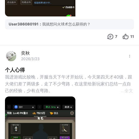
User386080191
：
我就想问火球术怎么获得的？
7
11
奕秋
2026/3/23
个人心得
我进游戏比较晚，开服当天下午才开始玩，今天第四天才40级，跟
大佬们差了两级多，走了不少弯路，在这里给新玩家们总结一点自
己的经验，少有点弯路。
...
全文
1.首先就游戏本身来说，绝对是良心游戏，传奇复古玩法，关键还是
免费的，至少现在是，以后开不开充值不清楚。
2.想长期玩，云手机是必需品，或者你直接准备一个备用手机24小
时在线也行。因为这游戏离线挂机不给装备，只给经验跟金币，必
须在线挂机才有装备。
3.游戏开