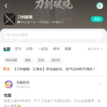
刀剑破晓
关注
官方入驻
1 位
1.3 万关注
124 帖子
全部
官方
问答
一起玩
精华
视频
默认排序
组队招募
攻略
反馈
灌水区
置顶
【刀剑破晓 · 江湖令】评论抽好礼，欧气论剑时不我待！
天赋回关
2026/7/21
垃圾
稻草人爆火球术吗，打了三百多个毛都没见到，什么垃圾爆率，还
不让截图