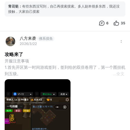
青花瓷
：
有些东西没写到，自己再摸索摸索。多人副本很多东西，我还没
接触，大家自己摸索
6
35
八方来袭
佛系摸鱼
2026/3/22
攻略来了
开服注意事项 
1.首先开区第一时间游戏签到，签到给的双倍卷用了，第一个图挂机
到五级。 
...
全文
2，3级可以进城镇邮件领了二级新人血石（不然第二个图挂不住
怪），后续新人血石尽量多买合成。PS:5级进多人图等等 人多再
进。 
3，站不住尽量带战士技能，战士技能升级加防御，暴击，最重要的
是加攻速，这个游戏有多人模式首刀很重要，攻速快抢怪快，经验
快，升级快！首先把刺杀和攻杀升满 
4，幸运，这种游戏幸运非常重