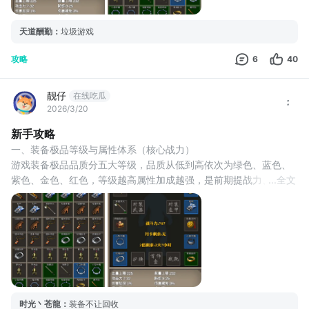
- 紫色：基础属性提升
天道酬勤
：
垃圾游戏
攻略
6
40
靓仔
在线吃瓜
2026/3/20
新手攻略
一、装备极品等级与属性体系（核心战力） 
游戏装备极品品质分五大等级，品质从低到高依次为绿色、蓝色、
紫色、金色、红色，等级越高属性加成越强，是前期提战力、提刷
...
全文
怪效率的核心，新手捡到装备直接按品质替换，高品级优先穿戴，
无需犹豫。 
（一）基础属性加成规则 
品质梯度加成固定，提升逻辑清晰，各品级基础属性加成如下： 
- 绿色：无额外加成，为初始基础属性值 
- 蓝色：基础属性提升10% 
- 紫色：
时光丶苍龍
：
装备不让回收