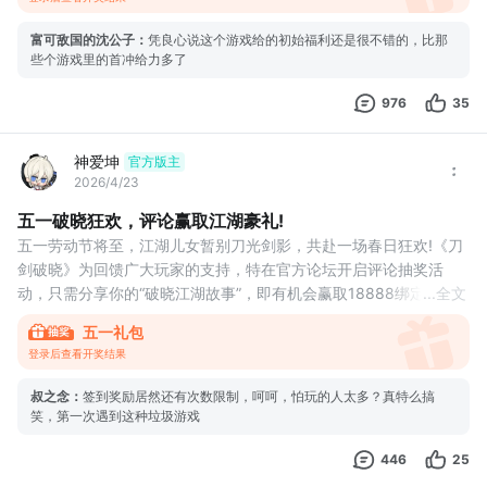
了算！
🎁 活动奖品：
富可敌国的沈公子
：
凭良心说这个游戏给的初始福利还是很不错的，比那
绑定元宝*16888
些个游戏里的首冲给力多了
高级抽奖券*10
BOSS卷轴*10
976
35
关注本论坛账号
在本帖评论区留下你的“江湖宣言”或任意想说的，即可自动获得
神爱坤
官方版主
2026/4/23
五一破晓狂欢，评论赢取江湖豪礼!
五一劳动节将至，江湖儿女暂别刀光剑影，共赴一场春日狂欢!《刀
剑破晓》为回馈广大玩家的支持，特在官方论坛开启评论抽奖活
动，只需分享你的“破晓江湖故事”，即有机会赢取18888绑定元
...
全文
宝、金条，高级抽奖券等好礼，让你的五一假期“剑”彩纷呈!
五一礼包
参与方式
登录后查看开奖结果
本帖下参与评论回复即可，比如游戏中遇到的难忘瞬间（比如第一
次爆出稀有装备、与兄弟并肩作战的热血时刻）；
叔之念
：
签到奖励居然还有次数限制，呵呵，怕玩的人太多？真特么搞
- 对游戏的建议（比如希望新增的玩法、优化的系统）
笑，第一次遇到这种垃圾游戏
446
25