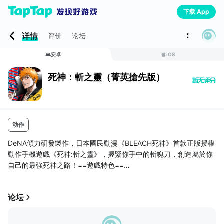
下载 App
详情
评价
论坛
安卓
iOS
死神：斬之靈（菁英搶先版）
动作
DeNA傾力研發製作，日本國民動漫《BLEACH死神》首款正版授權
動作手機遊戲《死神:斬之靈》，握緊你手中的斬魄刀，創造屬於你
自己的最強死神之路！==遊戲特色==
☆ 原班聲優獻聲演繹 ☆
無論是堅韌的黑崎一護、冷酷的日番谷冬獅郎，亦或是搞笑的布偶
论坛
魂，配合原作聲優演繹，完美還原原作經典場景！
☆ 獨創斬魄刀切換玩法 ☆
每把斬魄刀都是一種嶄新的戰鬥體驗，面對強敵選擇不同戰鬥類型