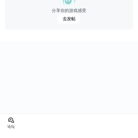
的斬魄刀將助你在戰鬥中佔得先機、克敵制勝！
分享你的游戏感受
☆ 收集角色靈魂羈絆 ☆
百位以上靈魂人物，完美展現原作角色的關係網，同時裝...
去发帖
论坛