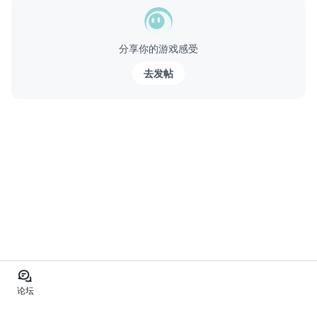
【脱出ゲーム 機能紹介】
・オートセーブ対応。
分享你的游戏感受
【クレジット】
この脱出ゲームで使用させていただいた素材サイト様。
去发帖
・魔王魂 様
[Of escape game details]
This is the escape game to escape from the t...
论坛