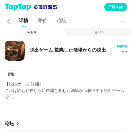
下载 App
详情
评价
论坛
安卓
iOS
脱出ゲーム 荒廃した酒場からの脱出
--
冒险
【脱出ゲーム 詳細】
これは誰も存在しない廃墟と化した酒場から脱出する脱出ゲーム
です。
廃墟と化した酒場から脱出してください。
【脱出ゲームの遊び方】
アイテムやヒントを駆使しながら脱出しましょう。
操作はタップのみです。
论坛