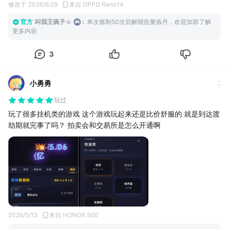
修改于 2026/6/29
来自 OPPO Reno14
官方
叫我王疯子☺
:
单次炼制50次后解锁批量炼丹，欢迎加群了解
更多内容
3
小勇勇
玩过
玩了很多挂机类的游戏 这个游戏玩起来还是比价舒服的 就是到达渡
劫期就完事了吗？ 拍卖会和交易所是怎么开通啊
2026/5/13
来自 HONOR 500