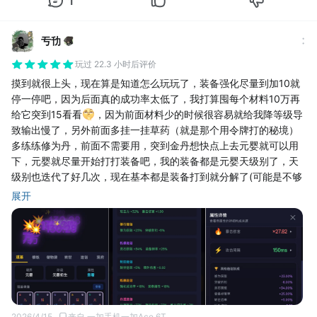
1
亐㔓
玩过 22.3 小时后评价
摸到就很上头，现在算是知道怎么玩玩了，装备强化尽量到加10就
停一停吧，因为后面真的成功率太低了，我打算囤每个材料10万再
给它突到15看看
，因为前面材料少的时候很容易就给我降等级导
致输出慢了，另外前面多挂一挂草药（就是那个用令牌打的秘境）
多练练修为丹，前面不需要用，突到金丹想快点上去元婴就可以用
下，元婴就尽量开始打打装备吧，我的装备都是元婴天级别了，天
级别也迭代了好几次，现在基本都是装备打到就分解了(可能是不够
我原本的强就给分解了？不是很清楚)，第1次转生前差点就能打掉
展开
第9个boss，但是总是差十几秒，无奈只能抓紧重生了，重生后就
挺快了，玩到元婴就第二次打转生boss的时候挺轻松，第九个boss
打完还剩下30秒，我看评论区说蛮多BUG，但是目前我还没有遇到
什么BUG，我并不是水军，群也没有进，不过上次更新删存档我有
点红温了，不过第一次玩并没有玩多久删档对我影响不是很大，继
续加油吧
2026/4/15
来自 一加手机一加Ace 6T