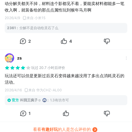
动分解关都关不掉，材料连个影都见不着，要能卖材料都能多一笔
收入啊，就装备给的那点点属性玩到猴年马月啊
2026/4/9
来自 小米15
2361
:
分解不是自动给灵石了么
2
4
zs
玩过 20.7 小时后评价
玩法还可以但是更新过后灵石变得越来越没用了多出点消耗灵石的
活动。
2026/4/16
来自 华为CHZ-AL00
官方
叫我王疯子☺
:
1.3有坊市可
1
看看
有趣好玩
的人是怎么评价的