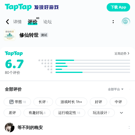
下载 App
80
评价
详情
论坛
修仙转世
测试
近期趋势
6.7
80个评价
全部评价
全部平台
带图
长评
游戏时长 1h+
好评
中评
18
1
差评
有趣好玩
运行稳定性
玩法设计
6
18
7
等不到的晚安