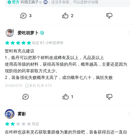
官方
叫我王疯子☺
:
还没开发呢，可以进群讨论哦
3
2
爱吃胡萝卜
玩过 6.1 小时后评价
暂时有亮点建议
1，炼丹可以把那个材料改成稀有及以上，凡品及以上
使用高等级的材料，获得高等级的丹药，概率越高，主要还是因为
现阶段的药草获取方式太少。
2，装备强化失败概率太高了，成功概率七八十，疯狂失败
2026/4/15
来自 红米 K70
1
雾影
玩过
在咋样也该有灵石获取量跟修为量的升级吧，装备获得后还一直自