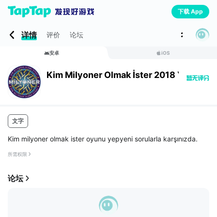
下载 App
详情
评价
论坛
安卓
iOS
Kim Milyoner Olmak İster 2018 Yeni Soru
文字
Kim milyoner olmak ister oyunu yepyeni sorularla karşınızda.
所需权限
论坛