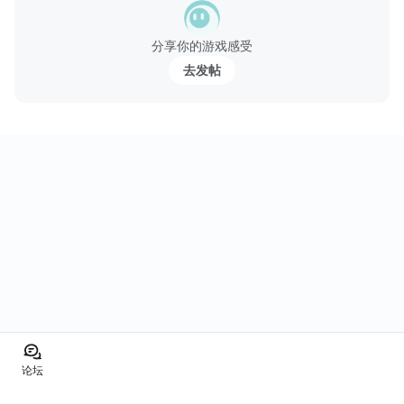
【遊戲特色】
合體！炫酷必殺誰能敵
分享你的游戏感受
你以為武將必殺就只有枯燥的一...
去发帖
论坛