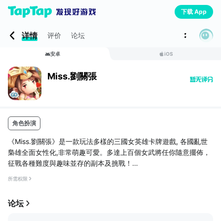
下载 App
详情
评价
论坛
安卓
iOS
Miss.劉關張
角色扮演
《Miss.劉關張》是一款玩法多樣的三國女英雄卡牌遊戲, 各國亂世
梟雄全面女性化,非常萌趣可愛。多達上百個女武將任你隨意擺佈，
征戰各種難度與趣味並存的副本及挑戰！
粉絲專頁：
所需权限
网页链接
【遊戲介紹】
種類繁多的各種三國女英雄卡牌，萌甜的日語配音，逗趣的台詞，
论坛
呈現出一個豐富多彩的另類三國世界。玩家通過收集各類三國女英
雄碎片進行覺醒，獲得更萌更美麗的形象以及更為強大的屬性。