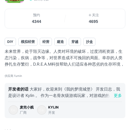
预约
关注
4344
4695
DIY
模拟经营
经营
建造
穿越
沙盒
未来世界，处于毁灭边缘。人类对环境的破坏，过度消耗资源，生
态污染，疾病，战争等，对世界造成不可挽回的局面。幸存的人类
挣扎生存繁衍，D.R.E.A.M科技帮助人们适应各种恶劣的生存环境，
形成一个由造梦者修复的世界。
供应商 fumin
D.R.E.A.M科技制造的梦境，让人们回到了过去美好生活。但是，事
物总有两面性。
开发者的话
大家好，欢迎来到《我的梦境城堡》 开发日志，我
在恶劣环境下，不满现状的人们，依赖D.R.E.A.M，致力创造新的生
是设计者 Kylin 。 作为一名骨灰级游戏玩家，对游戏的热爱可能
更多
存世界，他们自称造梦者Dreammaker。而拒绝依赖D.R.E.A.M，致
一般人不理解：购买大量的游戏及周边，收藏各种“古董”级杂志
力于修复即将毁灭的世界，悔恨过去犯下的错误，他们自...
麦兜小贱
KYLIN
海报。游戏开发是我儿时的理想 ，这并也不夸张，从我小学2年
厂商
开发
级开始，在大幅挂历背面绘制各种横版游戏关卡，分享给学校同
学以手指扮演英雄进行通关体验。现在看来，那是 我最快乐的
时候，身边围绕着铁杆游戏迷，大家都很期待我的每款作品。随