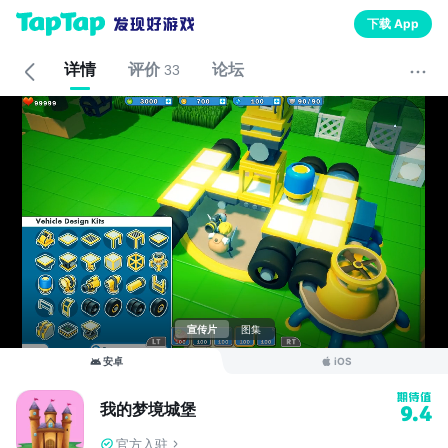
下载 App
详情
评价
论坛
33
宣传片
图集
安卓
iOS
我的梦境城堡
9.4
官方入驻