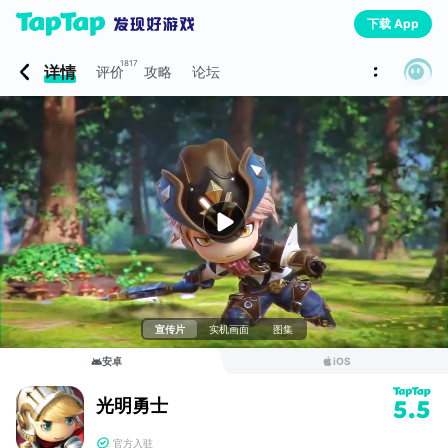
下载 App
1817
详情
评价
攻略
论坛
宣传片
实机画面
图集
安卓
iOS
光明勇士
5.5
官方入驻