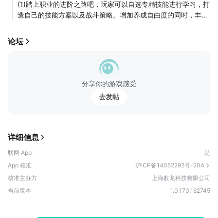
(1)踏上职业的进阶之路吧，玩家可以自选专精技能进行学习，打
造自己的技能方案以及战斗策略。增加养成自由度的同时，丰富
了战斗体验
论坛
【优化】
（1）团购活动
优化了团购活动的折扣信息显示。
（2）符文...
分享你的游戏感受
去发帖
详细信息
联网 App
是
App 核准
沪ICP备14052292号-20A
核准主办方
上海数龙科技有限公司
当前版本
1.0.170.162745