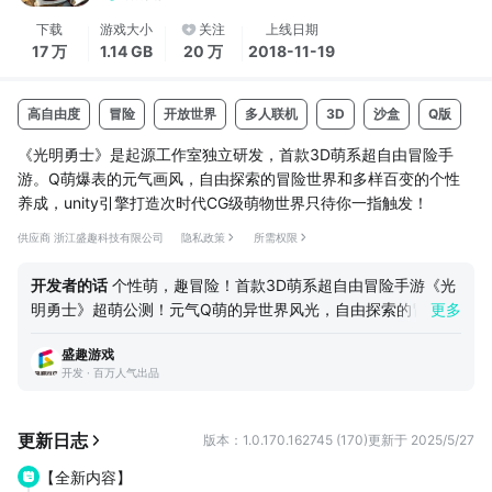
下载
游戏大小
关注
上线日期
17 万
1.14 GB
20 万
2018-11-19
高自由度
冒险
开放世界
多人联机
3D
沙盒
Q版
《光明勇士》是起源工作室独立研发，首款3D萌系超自由冒险手
游。Q萌爆表的元气画风，自由探索的冒险世界和多样百变的个性
养成，unity引擎打造次时代CG级萌物世界只待你一指触发！
供应商 浙江盛趣科技有限公司
隐私政策
所需权限
开发者的话
个性萌，趣冒险！首款3D萌系超自由冒险手游《光
明勇士》超萌公测！元气Q萌的异世界风光，自由探索的冒险故
更多
事，萌趣横生的多样玩法，还有超给力的集结大礼包和多重公测
盛趣游戏
福利等你领取！各位萌主们，快来和我们一起向卢米娅大陆进发
开发 · 百万人气出品
吧
更新日志
版本：1.0.170.162745 (170)
更新于 2025/5/27
【全新内容】