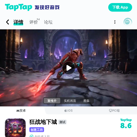
下载 App
54
详情
评价
论坛
宣传片
实机画面
图集
安卓
iOS
PC端
狂战地下城
测试
8.6
创意工坊
创作者入驻