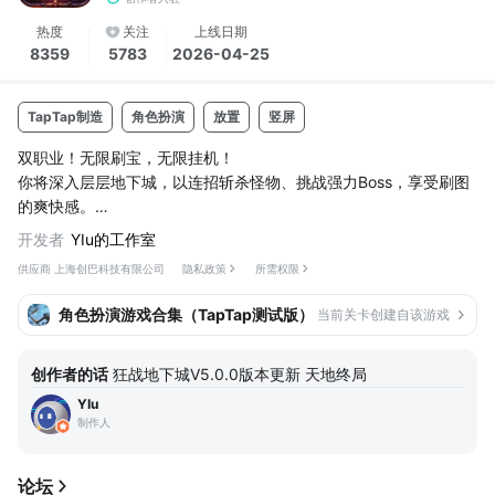
热度
关注
上线日期
8359
5783
2026-04-25
TapTap制造
角色扮演
放置
竖屏
双职业！无限刷宝，无限挂机！
你将深入层层地下城，以连招斩杀怪物、挑战强力Boss，享受刷图
的爽快感。
硬核战斗，一刀入魂
开发者
YIu的工作室
15+养成系统，深度拉满
供应商 上海创巴科技有限公司
隐私政策
所需权限
装备强化、符文镶嵌、天赋树、宠物培养、技能进化、觉醒进阶、
时装收集、称号解锁、武器图鉴……每一个系统都有真实的成长深
角色扮演游戏合集（TapTap测试版）
当前关卡创建自该游戏
度，不是摆设。999次保底的抽奖让你不再绝望。
50+副本，200+波次
创作者的话
狂战地下城V5.0.0版本更新 天地终局
主线地下城、深渊副本、异界挑战、无尽爬塔、限时世界Boss——
从青铜到传说，永远有下一个目标等你征服。60+种怪物与Boss，
YIu
各具特色的AI和攻击模式，绝不重...
制作人
论坛