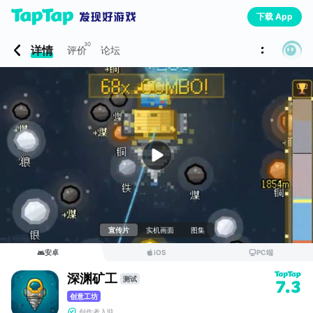
下载 App
30
详情
评价
论坛
宣传片
实机画面
图集
安卓
iOS
PC端
深渊矿工
测试
7.3
创意工坊
创作者入驻