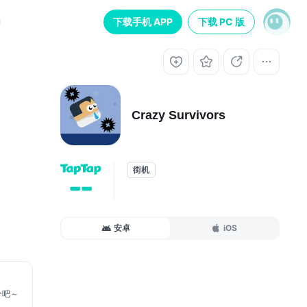
下载手机 APP
下载 PC 版
Crazy Survivors
街机
--
安卓
iOS
分吧～