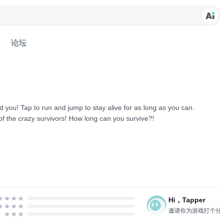
论坛
nd you! Tap to run and jump to stay alive for as long as you can.
 of the crazy survivors! How long can you survive?!
..
Hi，Tapper
邀请你为游戏打个