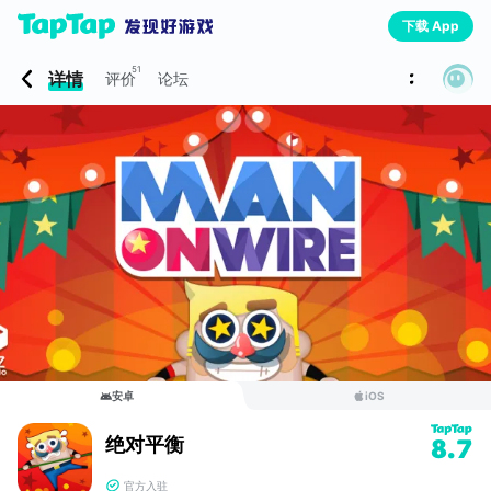
下载 App
51
详情
评价
论坛
安卓
iOS
绝对平衡
8.7
官方入驻