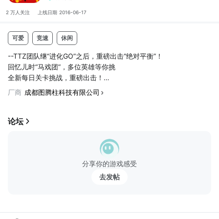
2 万人
关注
上线日期
2016-06-17
可爱
竞速
休闲
--TTZ团队继“进化GO”之后，重磅出击“绝对平衡”！
回忆儿时“马戏团”，多位英雄等你挑
全新每日关卡挑战，重磅出击！
紧张刺激，虐心挑战无极限
厂商
成都图腾柱科技有限公司
处女座的克星，拼人品收集全英雄。
木乃伊法老王，红胡子贱企鹅统统都到碗里来
无限闯关，疯狂虐友刷新排行！
论坛
游戏特色：
看似简单的操作，得高分却很难
边走边赚钱，凑足金币去抽英雄
分享你的游戏感受
每日挑战场关卡，给你不一样的刺激冒险。
去发帖
每日定时礼盒，收获惊喜！
走钢丝哪家强？卢克英雄走出翔！
《绝对平衡》是一款勾起你儿时回忆的经...