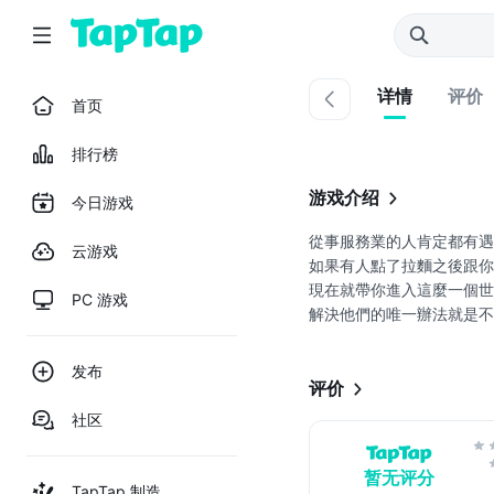
详情
评价
首页
排行榜
游戏介绍
今日游戏
從事服務業的人肯定都有遇
云游戏
如果有人點了拉麵之後跟你
現在就帶你進入這麼一個世
PC 游戏
解決他們的唯一辦法就是不
但是要小心不要把錯誤的餐
发布
在這樣的一個錯亂的時代，
评价
社区
如果有任何問題歡迎到我們Fa
暂无评分
Facebook專頁:
TapTap 制造