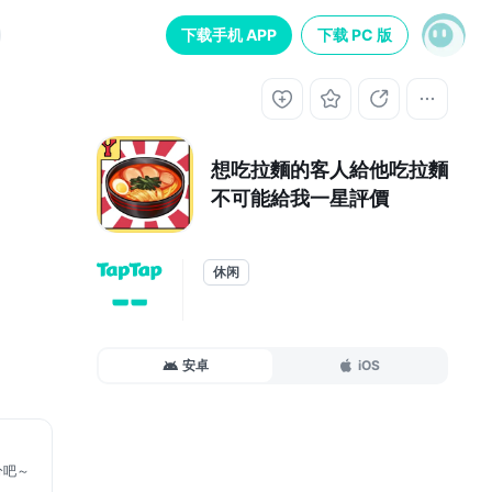
下载手机 APP
下载 PC 版
想吃拉麵的客人給他吃拉麵
不可能給我一星評價
休闲
--
安卓
iOS
分吧～