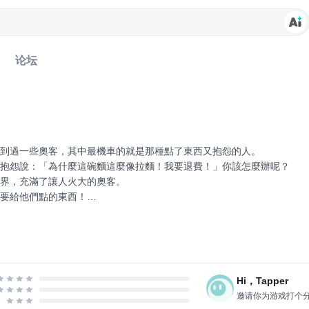
论坛
到過一些奧客，其中最機車的就是那種點了東西又抱怨的人。
抱怨說：「為什麼這碗麵這麼像拉麵！我要退費！」你該怎麼辦呢？
界，充滿了讓人火大的奧客。
要給他們點的東西！
點給了一般人喔，這樣他們會很生氣的。
你能否成為超級店小二呢！？
cebook上留言。
Hi，Tapper
邀请你为游戏打个