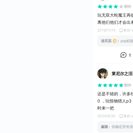
期待
玩无双大蛇魔王再
离他们他们才会出
2019/11/15
来自 V
读买栞
:
psp
1
莱尼尔之泪
期待
还是不错的，许多经
0 ，玩怪物猎人p
时来一把
2024/6/30
来自 V
鑫隆
:
你确定所有游