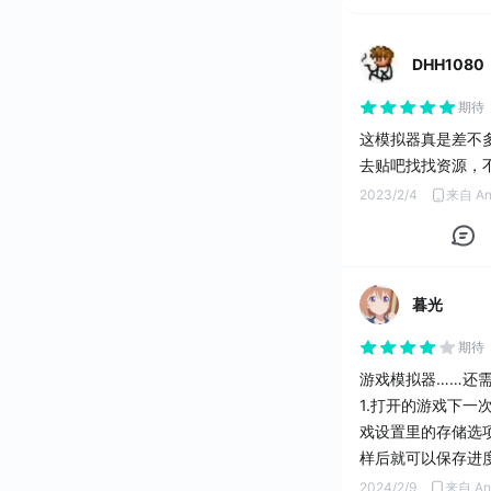
DHH1080
期待
这模拟器真是差不
2023/2/4
来自 An
暮光
期待
游戏模拟器……还
1.打开的游戏下
戏设置里的存储选
样后就可以保存进
2024/2/9
来自 An