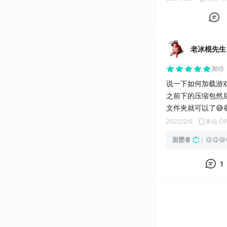
老冰棍先生
期待
说一下如何加载游
之前下的压缩包然后
文件夹就可以了😅
2022/2/6
来自 O
面壁者
:
😋😋😅
1