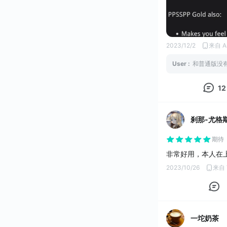
2023/12/2
来自 A
User
:
和普通版没
12
刹那-尤格
期待
非常好用，本人在
2023/10/26
来自 V
一坨奶茶