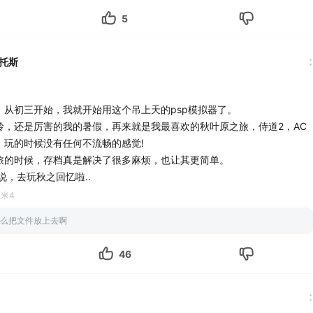
5
托斯
，从初三开始，我就开始用这个吊上天的psp模拟器了。
岭，还是厉害的我的暑假，再来就是我最喜欢的秋叶原之旅，侍道2，AC
，玩的时候没有任何不流畅的感觉!
旅的时候，存档真是解决了很多麻烦，也让其更简单。
说，去玩秋之回忆啦..
红米4
么把文件放上去啊
46