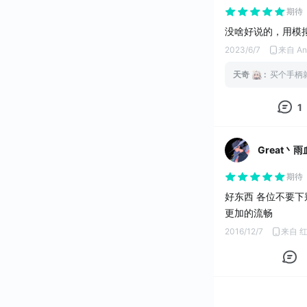
期待
没啥好说的，用模拟
2023/6/7
来自 An
天奇
:
买个手柄
1
Great丶雨
期待
好东西 各位不要下
更加的流畅
2016/12/7
来自 红