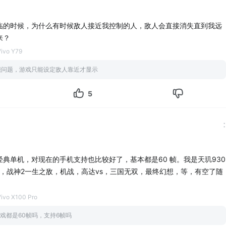
临的时候，为什么有时候敌人接近我控制的人，敌人会直接消失直到我远
来？
ivo Y79
机能问题，游戏只能设定敌人靠近才显示
5
典单机，对现在的手机支持也比较好了，基本都是60 帧。我是天玑930
3 ，战神2一生之敌，机战，高达vs，三国无双，最终幻想，等，有空了随
ivo X100 Pro
戏都是60帧吗，支持6帧吗