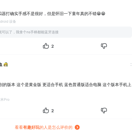
器打确实手感不是很好，但是怀旧一下童年真的不错😁😁
droid 设备
就可以了，我拿个ns手柄都能蓝牙连接
2
血
别的版本 这个是黄金版 更适合手机 蓝色普通版适合电脑 这个版本手机上
米Pro
2
看看
有趣好玩
的人是怎么评价的