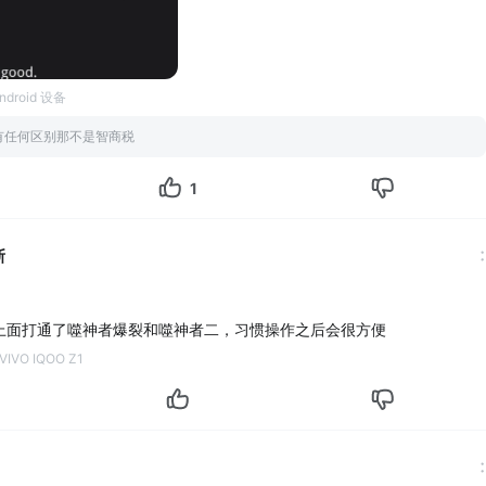
ndroid 设备
有任何区别那不是智商税
1
斯
上面打通了噬神者爆裂和噬神者二，习惯操作之后会很方便
IVO IQOO Z1