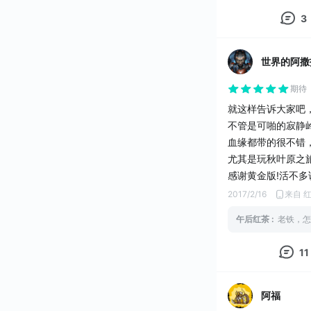
3
世界的阿撒
期待
就这样告诉大家吧
不管是可啪的寂静
血缘都带的很不错
尤其是玩秋叶原之
感谢黄金版!活不多
2017/2/16
来自 
午后红茶
:
老铁，怎
11
阿福