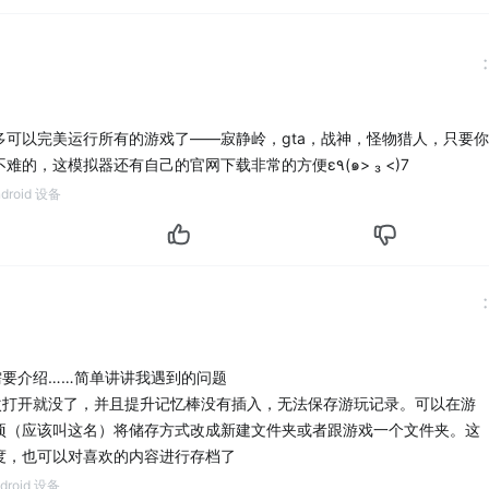
多可以完美运行所有的游戏了——寂静岭，gta，战神，怪物猎人，只要你
去贴吧找找资源，不难的，这模拟器还有自己的官网下载非常的方便ε٩(๑> ₃ <)7
droid 设备
需要介绍……简单讲讲我遇到的问题
一次打开就没了，并且提升记忆棒没有插入，无法保存游玩记录。可以在游
项（应该叫这名）将储存方式改成新建文件夹或者跟游戏一个文件夹。这
度，也可以对喜欢的内容进行存档了
droid 设备