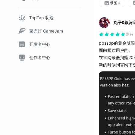
带图
4
TapTap 制造
丸子&銀河
聚光灯 GameJam
期待
ppsspp的黄金
开发者中心
面向捐赠用户的。
创作者中心
在官网最低捐赠2
新的时候到官网下载