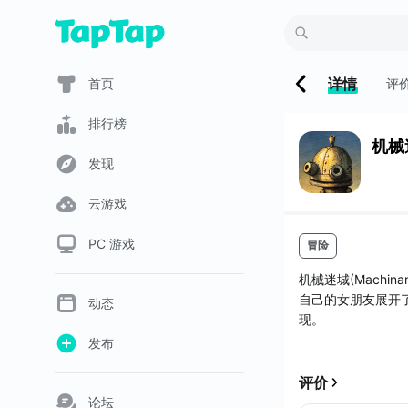
详情
首页
评
排行榜
机械迷
发现
云游戏
PC 游戏
冒险
机械迷城(Machi
自己的女朋友展开
动态
现。
发布
评价
论坛