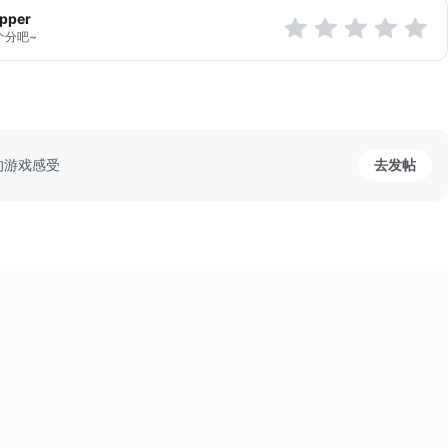
apper
个分吧~
的游戏感受
去发帖