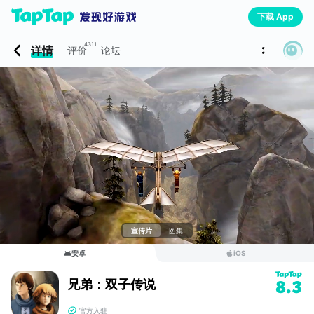
下载 App
4311
详情
评价
论坛
宣传片
图集
安卓
iOS
兄弟：双子传说
8.3
官方入驻