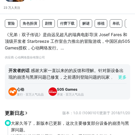
23 万人
关注
冒险
角色扮演
剧情
付费下载
解谜
移植
单机
3D
《兄弟：双子传说》是由远见超凡的瑞典电影导演 Josef Fares 和
顶级开发者 Starbreeze 工作室合力推出的冒险游戏，中国区由505
Games授权，心动网络发行。
像您在单人模式下玩协作游戏那样，同时控制两兄弟，带领他们展
供应商 心动网络股份有限公司
开史诗般的童话之旅。
开发者的话
感谢大家一直以来的的反馈和理解。针对新设备出
解决谜题，探索各种令人惊叹的地点，展开终极战斗，一个摇杆控
现的崩溃与黑屏问题已修复，之前遇到登陆问题的玩家，可以删
更多
制一个人。
除游戏，并重新下载安装就可以顺利体验了。 首周抽奖活动的
心动
505 Games
奖品已经发放完毕，请中奖的玩家近期注意查收。期间遇到任何
一个生命垂危的人，有两个儿子，他们千方百计想治好病危的父
发行 · 百万人气出品
开发 · 百万人气出品
问题可以加QQ群823355035，私密管理员，我们会努力为您
亲，但摆着他们面前的只有一个选择。他们必须开始一段冒险之
解决。
旅，找到并带回传说中的“生命之水”，在旅...
更新日志
版本：1.0.0 (1090101)
更新于 2018/11/20
大家久等了，新版本已更新，这次主要修复部分设备的崩溃与黑
屏问题。