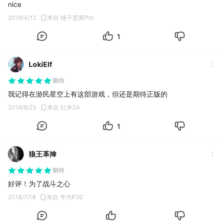
nice
2018/4/12
来自 锤子坚果Pro
1
LokiElf
期待
我记得在游民星空上有这部游戏，但还是期待正版的
2016/8/25
来自 红米2A
1
狼王革掵
期待
好评！为了战斗之心
2018/7/18
来自 华为P20