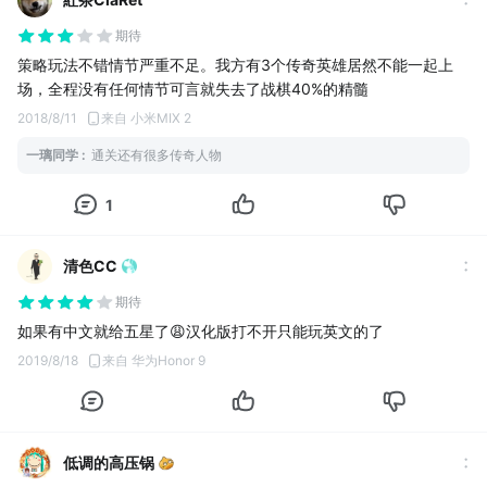
期待
策略玩法不错情节严重不足。我方有3个传奇英雄居然不能一起上
场，全程没有任何情节可言就失去了战棋40%的精髓
2018/8/11
来自 小米MIX 2
一璃同学
:
通关还有很多传奇人物
1
清色CC
期待
如果有中文就给五星了😩汉化版打不开只能玩英文的了
2019/8/18
来自 华为Honor 9
低调的高压锅