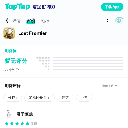
下载 App
评价
详情
论坛
Lost Frontier
期待值
暂无评分
27个评价
期待评价
全部平台
长评
游戏时长 1h+
好评
中评
1
君子慎独
期待