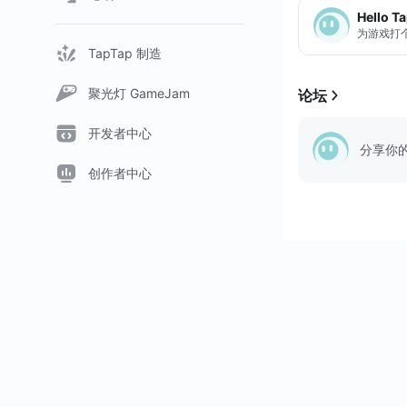
Hello T
她能够击败现身于
为游戏打
TapTap 制造
• 噩梦与现实之间
• 22个令人着迷的
聚光灯 GameJam
论坛
• 28...
开发者中心
分享你
创作者中心