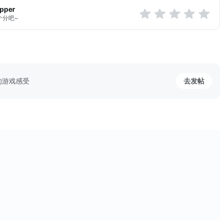
apper
现实世界的噩梦吗？她又能否解开离奇绑架的谜团？
个分吧~
的传奇故事。
小游戏！
的游戏感受
去发帖