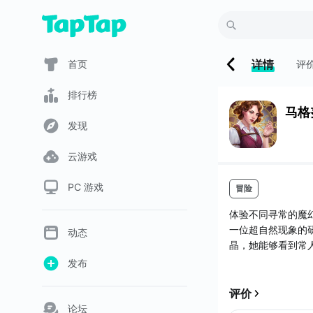
详情
首页
评
排行榜
马格努
发现
云游戏
PC 游戏
冒险
体验不同寻常的魔
一位超自然现象的
动态
晶，她能够看到常
正是一股超自然的
发布
她历经噩梦的折磨
评价
机器之谜，救出了
论坛