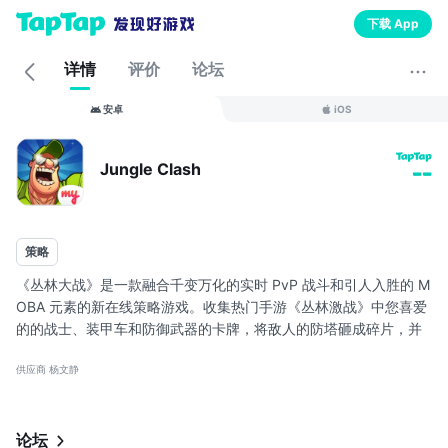
下载 App
详情
评价
论坛
安卓
iOS
Jungle Clash
--
策略
《丛林大战》是一款融合千变万化的实时 PvP 战斗和引人入胜的 M
OBA 元素的新在线策略游戏。收集热门手游《丛林激战》中您喜爱
的的战士、装甲车和防御武器的卡牌，将敌人的防塔砸成碎片，并
与来自全世界的高手一较高下，夺得光荣的胜利！从这份军事作战
供应商 杨文静
总部发来的紧急报告看来，战况非常危急。“昨天我们听到丛林中心
传来奇怪的声音——显然，那里的战斗非常激烈。我们的侦察兵出
于某些原因没能回到基地，而且嗜血将军订购了大量的爆米花而不
是新的步枪和炮弹...”似乎，那里正发生一些不同寻常的事。现在就
论坛