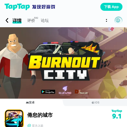
下载 App
592
详情
评价
论坛
安卓
iOS
倦怠的城市
9.1
官方入驻