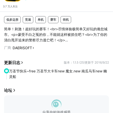
3.7 万人
关注
低多边形
竞速
单机
赛车
街机
简单！刺激！超好玩的赛车！<br>尽情体验极简单又好玩的倦怠城
市。<p>蒙受不白之冤的你，不能就这样被抓住吧？<br>为了你的
清白甩开追来的警察尽力逃亡吧！</p>
<p>惊心、痛快！现在马上感受这两种乐趣！</p>
厂商
DAERISOFT
<p><br>** 主要特征 </p>
<p> - 与警车激情的追击战！<br> - 兴奋的送货、逃亡任务！<br>
- 数十种车辆的不同车型和特征！<br> - 与世界众多好友竞争排
更新日志
版本：1.1.5 (25)
更新于 2016/9/22
名！</p>
万圣节快乐~free 万圣节大卡车new 魔女.new 南瓜马车new 幽
<p><br>** 强烈推荐给这类人群！</p>
灵船
<p> - 像马路对面的朋友一样喜...
论坛
分享你的游戏感受