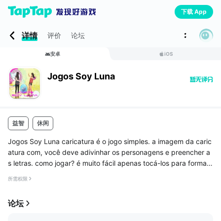
下载 App
详情
评价
论坛
安卓
iOS
Jogos Soy Luna
益智
休闲
Jogos Soy Luna caricatura é o jogo simples. a imagem da caric
atura com, você deve adivinhar os personagens e preencher a
s letras. como jogar? é muito fácil apenas tocá-los para formar
uma palavra para concluir estes passos. você pode usar a ajud
所需权限
a par...
论坛