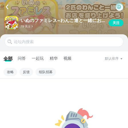
いぬのファミレス~わんこ達と一緒にお店を盛り上げよう!!~
关注
79 关注
全部
问答
一起玩
精华
视频
默认排序
攻略
反馈
组队招募