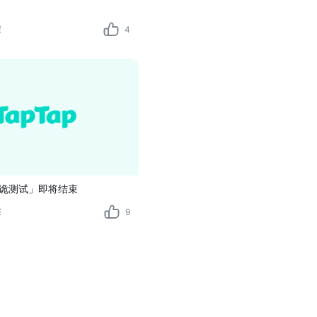
探
4
诡测试」即将结束
探
9