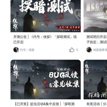
开测公告 | 《代号：侠探》「探暗测试」现
测试明日开启
已开启
子协定」测试
代号：侠探
5
神探诡事
【已开奖】捉虫活动&集中反馈 |「探暗测
有奖活动 |