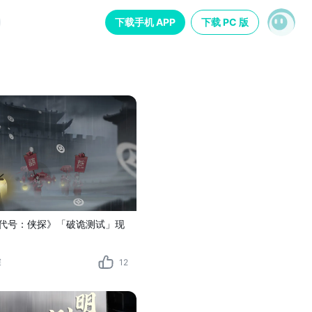
下载手机 APP
下载 PC 版
 《代号：侠探》「破诡测试」现
探
12