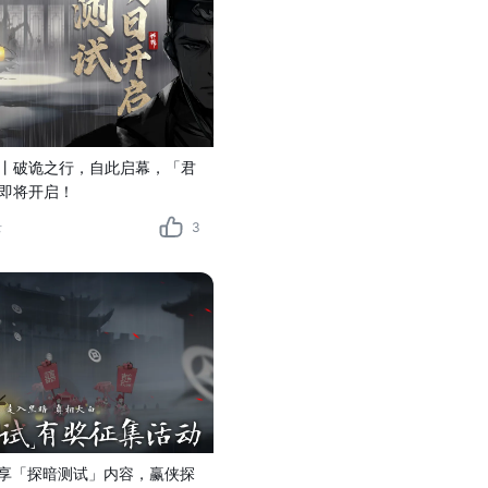
丨破诡之行，自此启幕，「君
即将开启！
录
3
 分享「探暗测试」内容，赢侠探