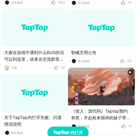
上架了！
302
71
秃头猫叔
秃头猫叔
大家在游戏中遇到什么BUG的话
智械文明公告
可以到这里，或者去交流群里反
33
秃头猫叔
馈哟！
22
天禹
《侵入：源代码》Taptap预约
关于TapTap内打开失败、闪退
有奖：开起枪来很帅的妹子带你
情况说明
无尽闯关，挑战极限
11
秃头猫叔
内打开
26
秃头猫叔