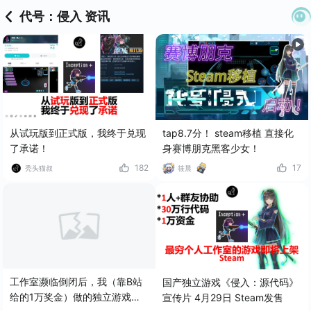
代号：侵入 资讯
从试玩版到正式版，我终于兑现
tap8.7分！ steam移植 直接化
了承诺！
身赛博朋克黑客少女！
182
17
秃头猫叔
筱晨
工作室濒临倒闭后，我（靠B站
国产独立游戏《侵入：源代码》
给的1万奖金）做的独立游戏快
宣传片 4月29日 Steam发售