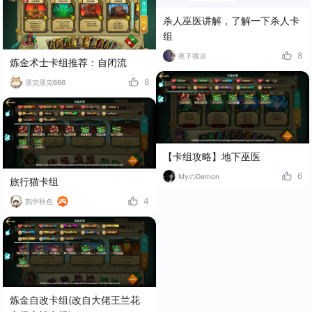
杀人巫医讲解，了解一下杀人卡
组
8
夜下微凉
炼金术士卡组推荐：自闭流
8
朋克朋克666
【卡组攻略】地下巫医
6
MyのDemon
旅行猫卡组
4
鹊华秋色
炼金自改卡组(改自大佬王兰花