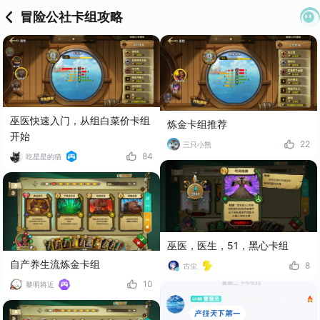
冒险公社卡组攻略
巫医快速入门，从组白菜价卡组
炼金卡组推荐
开始
22
三只小熊
84
吃星星的猫
巫医，医生，51，黑心卡组
自产养生流炼金卡组
8
古尘
10
黎明将近