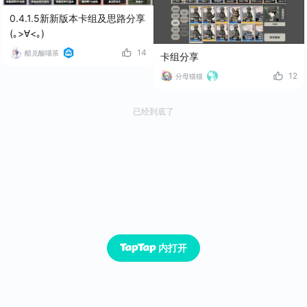
0.4.1.5新新版本卡组及思路分享
(｡>∀<｡)
14
醋兑酸喵茶
卡组分享
12
分母猫猫
已经到底了
内打开