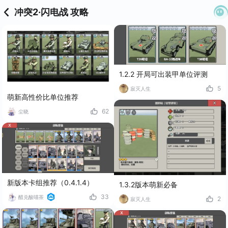
冲突2·闪电战 攻略
1.2.2 开局可出装甲单位评测
5
寂灭人生
萌新高性价比单位推荐
62
尘晓
新版本卡组推荐（0.4.1.4）
1.3.2版本萌新必备
33
醋兑酸喵茶
2
寂灭人生