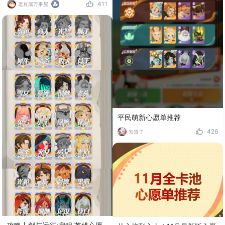
411
老豆腐万事屋
平民萌新心愿单推荐
426
知道了