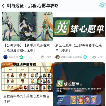
剑与远征：启程 心愿单攻略
【公测攻略】【新手开荒必看六
新区心愿单（王都终幕赛季心愿
大流派及养成心愿单】
单已更新）
919
282
逍遥哥哥
咿咿的启程新区攻略
启程百科系列 | 英雄心愿单角色
详解