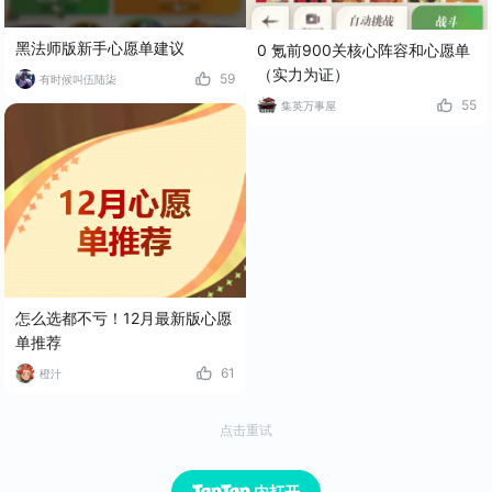
黑法师版新手心愿单建议
0 氪前900关核心阵容和心愿单
（实力为证）
59
有时候叫伍陆柒
55
集英万事屋
怎么选都不亏！12月最新版心愿
单推荐
61
橙汁
点击重试
内打开