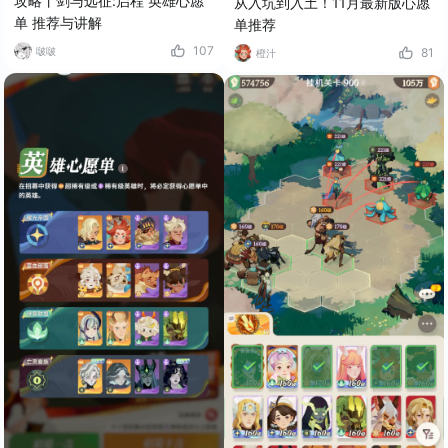
攻略丨剑与远征:启程 英雄心愿
从入坑到入土！11月最新版心愿
单 推荐与讲解
单推荐
107
81
啵啵
橙汁