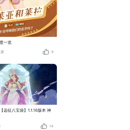
度一览
韭菜
9
远征八宝袋】1.1.16版本 神
袋
14