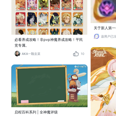
关于新人第一
该用户已
必看养成攻略！非pvp神魔养成攻略！平民
党专属。
AKA一颗韭菜
10
启程百科系列 | 全神魔评级