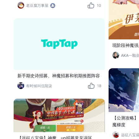
老豆腐万事屋
10
现阶段神魔强
AKA一颗
新手期史诗招募、神魔招募和初期推图阵容
有时候叫伍陆柒
18
【公测攻略】【
魔梯度
远征八宝
【远征八宝袋】神魔、up招募常见误区