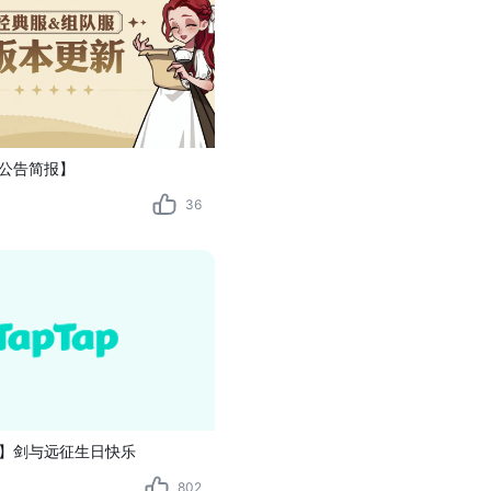
更公告简报】
36
】剑与远征生日快乐
802