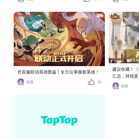
建议收藏！《
📒双服联动英雄图鉴 | 全方位掌握新英雄！
汇总，持续更新
塔西
16
塔西