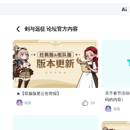
剑与远征 论坛官方内容
关于春节活动
🔥【双服版更公告简报】
码的内容）
塔西
29
塔西