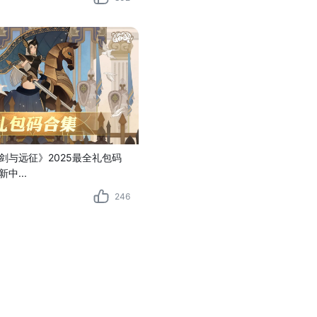
剑与远征》2025最全礼包码
中...
246