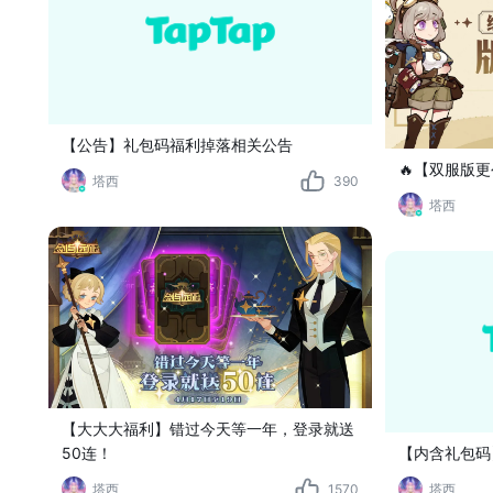
【公告】礼包码福利掉落相关公告
🔥【双服版
塔西
390
塔西
【大大大福利】错过今天等一年，登录就送
【内含礼包码
50连！
塔西
塔西
1570