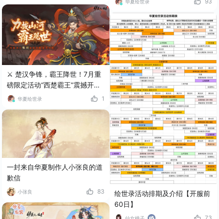
93
华夏绘世录
⚔️ 楚汉争锋，霸王降世！7月重
磅限定活动“西楚霸王”震撼开
启！
1
华夏绘世录
一封来自华夏制作人小张良的道
歉信
83
小张良
绘世录活动排期及介绍【开服前
60日】
73
仙女桃子