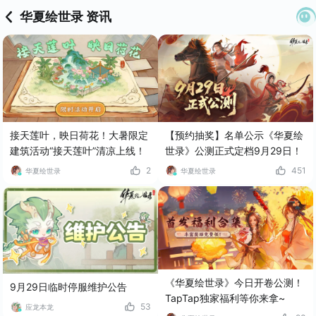
华夏绘世录 资讯
接天莲叶，映日荷花！大暑限定
【预约抽奖】名单公示《华夏绘
建筑活动“接天莲叶”清凉上线！
世录》公测正式定档9月29日！
2
451
华夏绘世录
华夏绘世录
《华夏绘世录》今日开卷公测！
9月29日临时停服维护公告
TapTap独家福利等你来拿~
53
应龙本龙