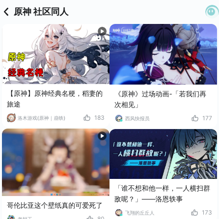
原神 社区同人
【原神】原神经典名梗，稻妻的
《原神》过场动画-「若我们再
旅途
次相见」
183
177
洛木游戏(原神｜崩铁)
西风快报员
「谁不想和他一样，一人横扫群
敌呢？」——洛恩轶事
哥伦比亚这个壁纸真的可爱死了
173
飞翔的丘丘人
80
老颠王