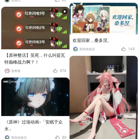
欢迎回家，桑多涅。
149
西风快报员
【原神整活】笑死，什么叫提瓦
特巅峰战力啊？！
674
急救猫
《原神》过场动画-「安眠于众
水」
89
西风快报员