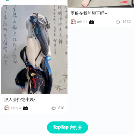
臣服在我的脚下吧~
1452
ʚ念་旧ɞ
没人会拒绝小姨~
810
ʚ念་旧ɞ
已经到底了
内打开