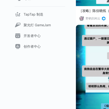
［攻略］陈佳晓线（
TapTap 制造
野鹤归闲云
聚光灯 GameJam
开发者中心
创作者中心