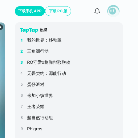
下载手机 APP
下载 PC 版
热搜
我的世界：移动版
1
三角洲行动
2
RO守爱x枪弹辩驳联动
3
无畏契约：源能行动
4
蛋仔派对
5
米加小镇世界
6
王者荣耀
7
超自然行动组
8
Phigros
9