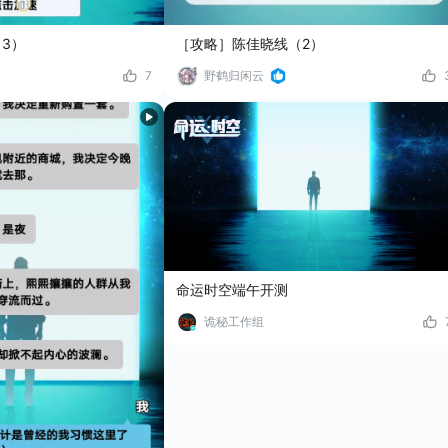
3）
［攻略］陈佳晓线（2）
7
野鹤归闲云
命运时空端午开测
诡秘工作组