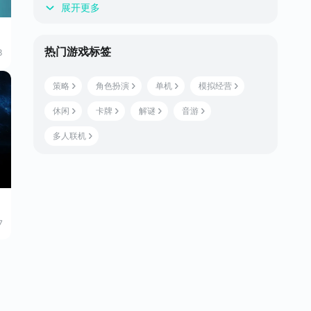
展开更多
热门游戏标签
3
策略
角色扮演
单机
模拟经营
休闲
卡牌
解谜
音游
多人联机
7