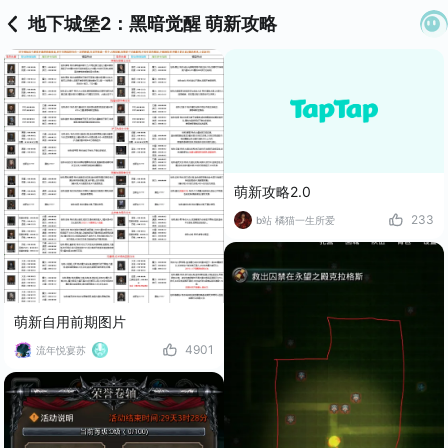
地下城堡2：黑暗觉醒 萌新攻略
萌新攻略2.0
233
b站 橘猫一生所爱
萌新自用前期图片
4901
流年悦宴苏