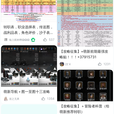
转职表，职业选择表，传送图，
战利品表，角色评价，沙子表，
魔石表，英雄属性表，爱护每一
537
输入昵称啊😱😱😱
个萌新
【攻略征集】+萌新前期最强攻
略贴！！！+37915731
1231
ZZ X
萌新导航＋图一至图十三攻略
1354
巡之无果
【攻略征集】＋冒险者科普（给
萌新推荐转职）