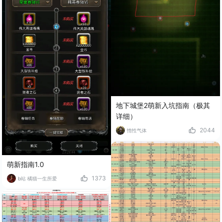
地下城堡2萌新入坑指南（极其
详细）
2044
惰性气体
萌新指南1.0
1373
b站 橘猫一生所爱