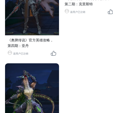
第二期：克里斯特
该用户已注销
《奥牌传说》官方英雄攻略，
第四期：亚丹
该用户已注销