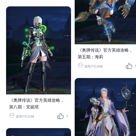
《奥牌传说》官方英雄攻略，
第五期：海莉
该用户已注销
《奥牌传说》官方英雄攻略，
第八期：安妮塔
1
该用户已注销