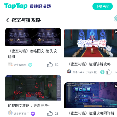
下载 App
密室与猫 攻略
《密室与猫》攻略图文-迷失攻
略组
《密室与猫》速通讲解攻略
52
迷失攻略组
3
蠢希baka（b站同名）
简易图文攻略，更新完毕~
《密室与猫》速通攻略附详解
28
温柔得不得了