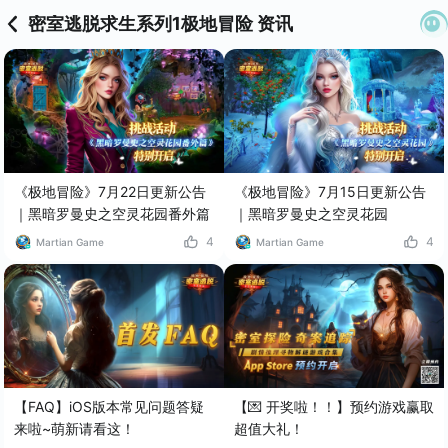
密室逃脱求生系列1极地冒险 资讯
《极地冒险》7月22日更新公告
《极地冒险》7月15日更新公告
｜黑暗罗曼史之空灵花园番外篇
｜黑暗罗曼史之空灵花园
4
4
Martian Game
Martian Game
【FAQ】iOS版本常见问题答疑
【💌 开奖啦！！】预约游戏赢取
来啦~萌新请看这！
超值大礼！