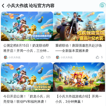
小兵大作战 论坛官方内容
公测定档8月15日！奶龙联动即
重磅联动！唐国强邀您共赴沙场
将开启！开局一小兵，三分钟爽
——全新版本震撼来袭
赢！
125
5
小兵大作战
小兵大作战
今日开启公测！「奶龙小兵」闪
【小兵大作战游戏介绍】开局一
亮登场！联动PV和福利来袭！
小兵，3分钟爽赢！