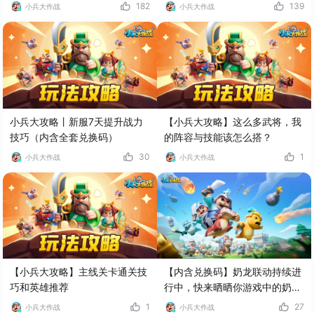
182
139
小兵大作战
小兵大作战
小兵大攻略丨新服7天提升战力
【小兵大攻略】这么多武将，我
技巧（内含全套兑换码）
的阵容与技能该怎么搭？
30
1
小兵大作战
小兵大作战
【小兵大攻略】主线关卡通关技
【内含兑换码】奶龙联动持续进
巧和英雄推荐
行中，快来晒晒你游戏中的奶龙
吧！
1
27
小兵大作战
小兵大作战