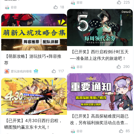
开奖）
225
容容
18
容容
【已开奖】西行启程倒计时五天
【萌新攻略】游玩技巧+阵容推
—-准备踏上这伟大的旅途吧！
荐
290
容容
117
爱玩游戏的喵喵
【已开奖】高昌探秘难度问题已
【已开奖】4月30日西行启程，
改，另有福利抽奖活动点击查
晒图预约赢京东卡大礼！
看！
85
容容