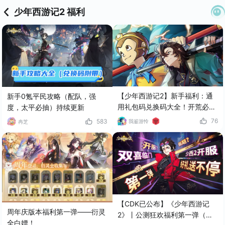
少年西游记2 福利
【少年西游记2】新手福利：通
新手0氪平民攻略（配队，强
用礼包码兑换码大全！开荒必备
度，太平必抽）持续更新
❗
76
583
我鉴游怜
冉芝
【CDK已公布】《少年西游记
周年庆版本福利第一弹——衍灵
2》丨公测狂欢福利第一弹（已
全白嫖！