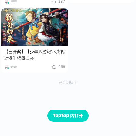
237
容容
【已开奖】【少年西游记2×央视
动漫】猴哥归来！
256
容容
已经到底了
内打开