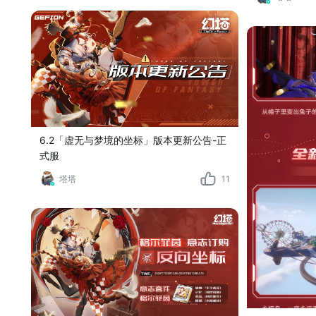
6.2「虚无与梦境的坐标」版本更新公告-正
式服
塔塔
11