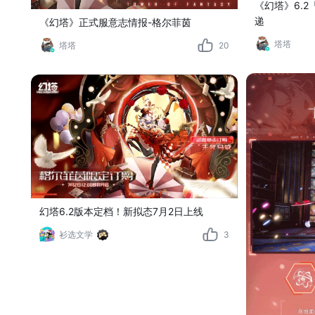
《幻塔》6.
递
《幻塔》正式服意志情报-格尔菲茵
塔塔
塔塔
20
幻塔6.2版本定档！新拟态7月2日上线
衫选文学
3