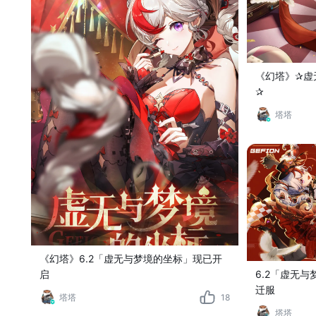
《幻塔》✰虚
✰
塔塔
《幻塔》6.2「虚无与梦境的坐标」现已开
启
6.2「虚无
迁服
塔塔
18
塔塔