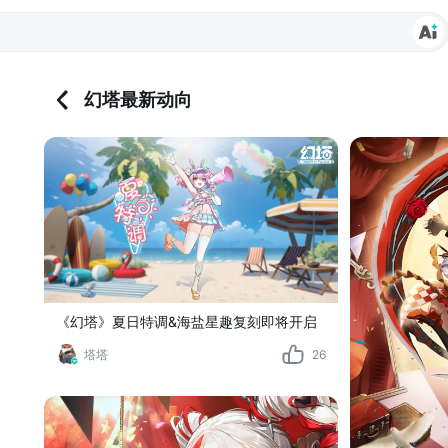
幻塔最新动向
《幻塔》夏日特调&海盐星趣复刻即将开启
塔塔
26